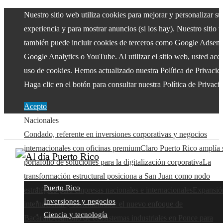
Nuestro sitio web utiliza cookies para mejorar y personalizar su
experiencia y para mostrar anuncios (si los hay). Nuestro sitio 
también puede incluir cookies de terceros como Google Adsens
Google Analytics o YouTube. Al utilizar el sitio web, usted acep
uso de cookies. Hemos actualizado nuestra Política de Privacid
Haga clic en el botón para consultar nuestra Política de Privaci
Acepto
Nacionales
Condado, referente en inversiones corporativas y negocios
internacionales con oficinas premium
Claro Puerto Rico amplía 
portafolio de soluciones para la digitalización corporativa
La
transformación estructural posiciona a San Juan como nodo
Puerto Rico
estratégico para empresas nacionales e internacionales
Expansió
Inversiones y negocios
internacional y sostenibilidad: el nuevo enfoque de
Ciencia y tecnología
Bacardí
Desarrollo de ecosistemas industriales en Ponce para