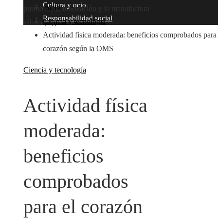
Cultura y ocio
Inicio
promover la innovación y la manufactura
Responsabilidad social
Ciencia y tecnología
sábado, agosto 8
Actividad física moderada: beneficios comprobados para 
corazón según la OMS
Ciencia y tecnología
Actividad física
moderada:
beneficios
comprobados
para el corazón