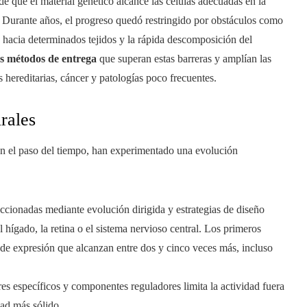
e que el material genético alcance las células adecuadas en la
. Durante años, el progreso quedó restringido por obstáculos como
ad hacia determinados tejidos y la rápida descomposición del
s métodos de entrega
que superan estas barreras y amplían las
s hereditarias, cáncer y patologías poco frecuentes.
rales
con el paso del tiempo, han experimentado una evolución
eccionadas mediante evolución dirigida y estrategias de diseño
 hígado, la retina o el sistema nervioso central. Los primeros
 de expresión que alcanzan entre dos y cinco veces más, incluso
res específicos y componentes reguladores limita la actividad fuera
dad más sólido.