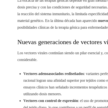
La eficacia de las terapias génicas depende en gran medida d
dosis precisa y con las condiciones de seguridad necesarias
la reacción del sistema inmunitario, la limitada especificid
material genético. En la última década han aparecido
nuevo
posibilidades clínicas de la terapia génica para enfermedade
Nuevas generaciones de vectores vi
Los vectores virales continúan siendo un pilar esencial y, 
considerable.
Vectores adenoasociados rediseñados
: variantes perf
racional logran una afinidad superior por tejidos como el
ensayos clínicos han señalado incrementos terapéuticos
utilizando dosis menores.
Vectores con control de expresión
: el uso de promoto
del tejido diana, lo que contribuye a un perfil de seguri