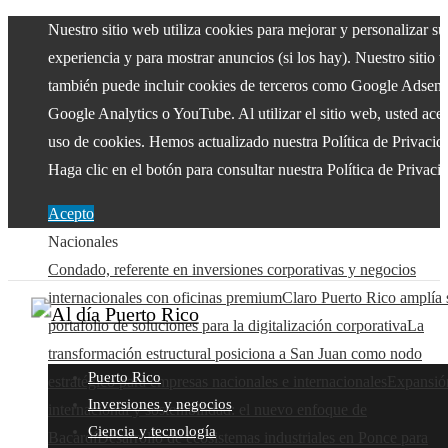
Nuestro sitio web utiliza cookies para mejorar y personalizar su
experiencia y para mostrar anuncios (si los hay). Nuestro sitio 
también puede incluir cookies de terceros como Google Adsens
Google Analytics o YouTube. Al utilizar el sitio web, usted acep
uso de cookies. Hemos actualizado nuestra Política de Privacid
Haga clic en el botón para consultar nuestra Política de Privaci
Acepto
Nacionales
Condado, referente en inversiones corporativas y negocios
internacionales con oficinas premium
Claro Puerto Rico amplía 
portafolio de soluciones para la digitalización corporativa
La
transformación estructural posiciona a San Juan como nodo
Puerto Rico
estratégico para empresas nacionales e internacionales
Expansió
Inversiones y negocios
internacional y sostenibilidad: el nuevo enfoque de
Ciencia y tecnología
Bacardí
Desarrollo de ecosistemas industriales en Ponce para