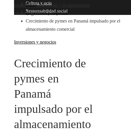
Cultura y ocio
Inicio
promover la innovación y la manufactura
Responsabilidad social
Inversiones y negocios
sábado, agosto 8
Crecimiento de pymes en Panamá impulsado por el
almacenamiento comercial
Inversiones y negocios
Crecimiento de
pymes en
Panamá
impulsado por el
almacenamiento