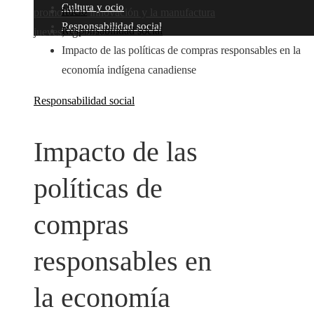
Cultura y ocio
Inicio
promover la innovación y la manufactura
Responsabilidad social
Responsabilidad social
jueves, agosto 6
Impacto de las políticas de compras responsables en la
economía indígena canadiense
Responsabilidad social
Impacto de las
políticas de
compras
responsables en
la economía