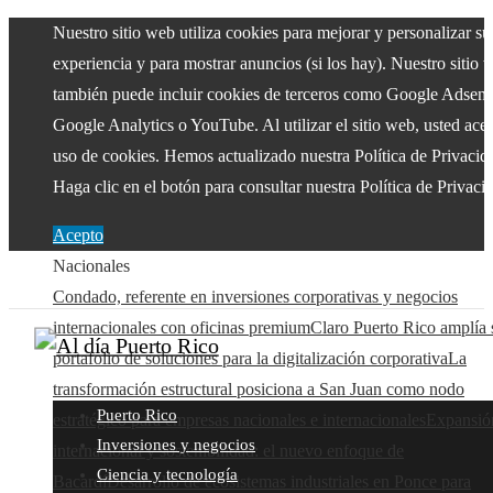
Nuestro sitio web utiliza cookies para mejorar y personalizar su
experiencia y para mostrar anuncios (si los hay). Nuestro sitio 
también puede incluir cookies de terceros como Google Adsens
Google Analytics o YouTube. Al utilizar el sitio web, usted acep
uso de cookies. Hemos actualizado nuestra Política de Privacid
Haga clic en el botón para consultar nuestra Política de Privaci
Acepto
Nacionales
Condado, referente en inversiones corporativas y negocios
internacionales con oficinas premium
Claro Puerto Rico amplía 
portafolio de soluciones para la digitalización corporativa
La
transformación estructural posiciona a San Juan como nodo
Puerto Rico
estratégico para empresas nacionales e internacionales
Expansió
Inversiones y negocios
internacional y sostenibilidad: el nuevo enfoque de
Ciencia y tecnología
Bacardí
Desarrollo de ecosistemas industriales en Ponce para