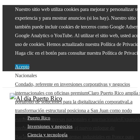
Nuestro sitio web utiliza cookies para mejorar y personalizar su
experiencia y para mostrar anuncios (si los hay). Nuestro sitio 
también puede incluir cookies de terceros como Google Adsens
Google Analytics o YouTube. Al utilizar el sitio web, usted acep
uso de cookies. Hemos actualizado nuestra Política de Privacid
Haga clic en el botón para consultar nuestra Política de Privaci
Acepto
Nacionales
Condado, referente en inversiones corporativas y negocios
internacionales con oficinas premium
Claro Puerto Rico amplía 
portafolio de soluciones para la digitalización corporativa
La
transformación estructural posiciona a San Juan como nodo
Puerto Rico
estratégico para empresas nacionales e internacionales
Expansió
Inversiones y negocios
internacional y sostenibilidad: el nuevo enfoque de
Ciencia y tecnología
Bacardí
Desarrollo de ecosistemas industriales en Ponce para