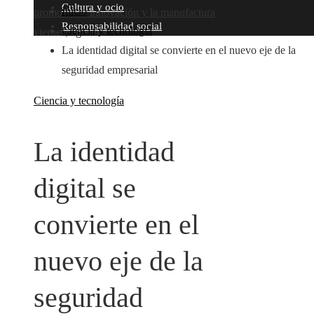
Cultura y ocio
Inicio
promover la innovación y la manufactura
Responsabilidad social
Ciencia y tecnología
viernes, agosto 7
La identidad digital se convierte en el nuevo eje de la
seguridad empresarial
Ciencia y tecnología
La identidad
digital se
convierte en el
nuevo eje de la
seguridad