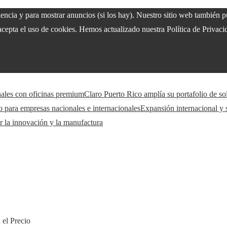
riencia y para mostrar anuncios (si los hay). Nuestro sitio web también
acepta el uso de cookies. Hemos actualizado nuestra Política de Privacid
nales con oficinas premium
Claro Puerto Rico amplía su portafolio de sol
o para empresas nacionales e internacionales
Expansión internacional y 
r la innovación y la manufactura
el Precio