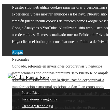
Nuestro sitio web utiliza cookies para mejorar y personalizar su
experiencia y para mostrar anuncios (si los hay). Nuestro sitio 
también puede incluir cookies de terceros como Google Adsens
Google Analytics o YouTube. Al utilizar el sitio web, usted acep
uso de cookies. Hemos actualizado nuestra Política de Privacid
Haga clic en el botón para consultar nuestra Política de Privaci
Acepto
Nacionales
Condado, referente en inversiones corporativas y negocios
internacionales con oficinas premium
Claro Puerto Rico amplía 
portafolio de soluciones para la digitalización corporativa
La
transformación estructural posiciona a San Juan como nodo
Puerto Rico
estratégico para empresas nacionales e internacionales
Expansió
Inversiones y negocios
internacional y sostenibilidad: el nuevo enfoque de
Ciencia y tecnología
Bacardí
Desarrollo de ecosistemas industriales en Ponce para