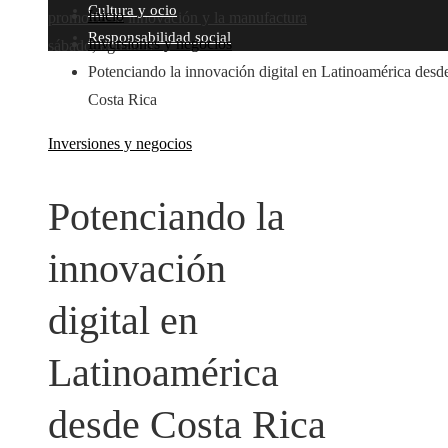
Cultura y ocio
Inicio
promover la innovación y la manufactura
Responsabilidad social
Inversiones y negocios
sábado, agosto 8
Potenciando la innovación digital en Latinoamérica desd
Costa Rica
Inversiones y negocios
Potenciando la
innovación
digital en
Latinoamérica
desde Costa Rica