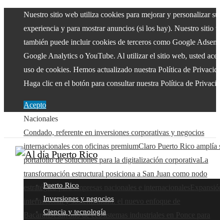
Nuestro sitio web utiliza cookies para mejorar y personalizar su
experiencia y para mostrar anuncios (si los hay). Nuestro sitio 
también puede incluir cookies de terceros como Google Adsens
Google Analytics o YouTube. Al utilizar el sitio web, usted acep
uso de cookies. Hemos actualizado nuestra Política de Privacid
Haga clic en el botón para consultar nuestra Política de Privaci
Acepto
Nacionales
Condado, referente en inversiones corporativas y negocios
internacionales con oficinas premium
Claro Puerto Rico amplía 
portafolio de soluciones para la digitalización corporativa
La
transformación estructural posiciona a San Juan como nodo
Puerto Rico
estratégico para empresas nacionales e internacionales
Expansió
Inversiones y negocios
internacional y sostenibilidad: el nuevo enfoque de
Ciencia y tecnología
Bacardí
Desarrollo de ecosistemas industriales en Ponce para