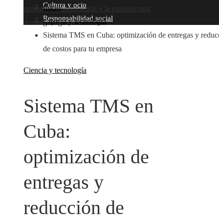
Cultura y ocio
Inicio
promover la innovación y la manufactura
Responsabilidad social
Ciencia y tecnología
domingo, agosto 9
Sistema TMS en Cuba: optimización de entregas y reduc
de costos para tu empresa
Ciencia y tecnología
Sistema TMS en
Cuba:
optimización de
entregas y
reducción de