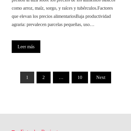
como arroz, maíz, sorgo, y raíces y tubérculos.Factores
que elevan los precios alimentariosBaja productividad
agraria: prevalecen parcelas pequeñas, uso…
Leer más
Paginación
1
2
…
10
Next
de
entradas