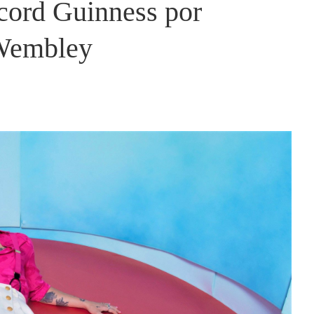
écord Guinness por
 Wembley