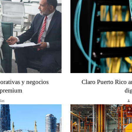
orativas y negocios
Claro Puerto Rico am
s premium
dig
ías